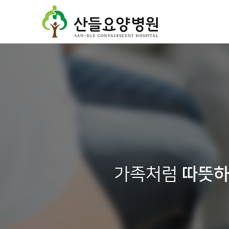
가족처럼
따뜻