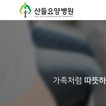
가족처럼
따뜻