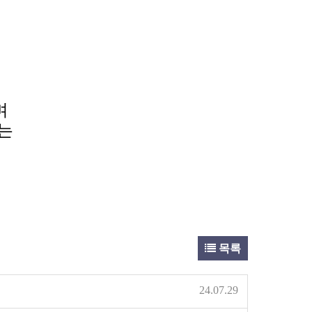
며
에는
목록
24.07.29