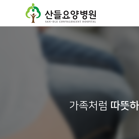
가족처럼
따뜻