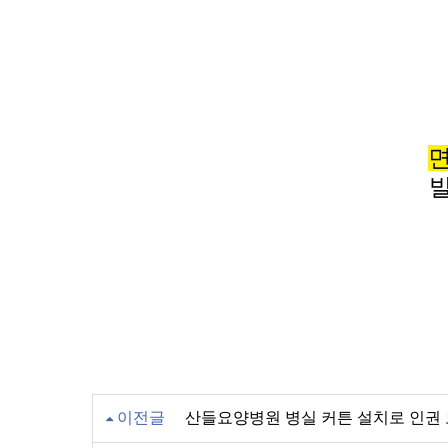
발
이전글
산들요양병원 병실 커튼 설치로 인권