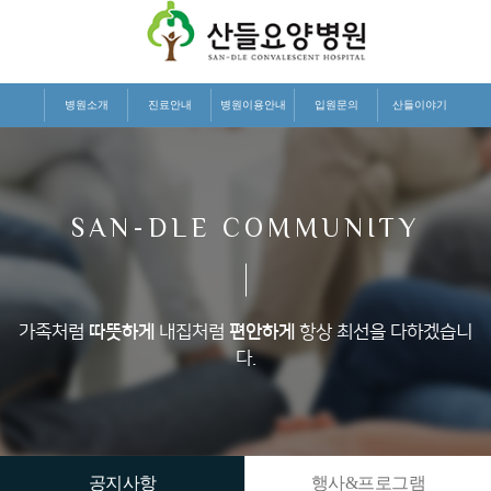
병원소개
진료안내
병원이용안내
입원문의
산들이야기
SAN-DLE COMMUNITY
가족처럼
따뜻하게
내집처럼
편안하게
항상 최선을 다하겠습니
다.
공지사항
행사&프로그램