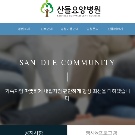
병원소개
진료안내
병원이용안내
입원문의
산들이야기
SAN-DLE COMMUNITY
가족처럼
따뜻하게
내집처럼
편안하게
항상 최선을 다하겠습니
다.
공지사항
행사&프로그램