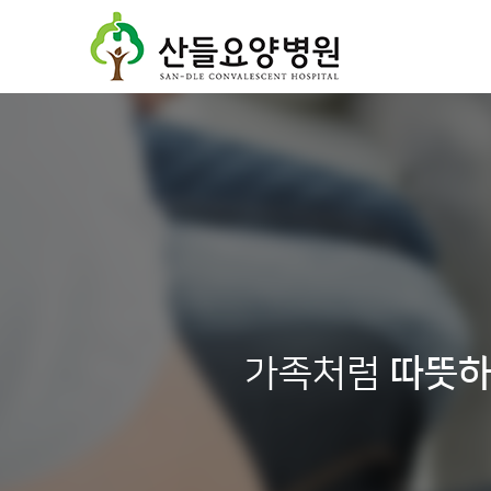
가족처럼
따뜻