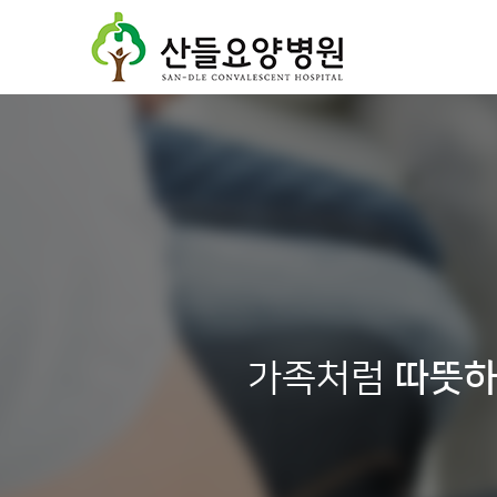
가족처럼
따뜻