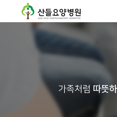
가족처럼
따뜻