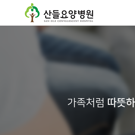
가족처럼
따뜻