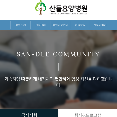
병원소개
진료안내
병원이용안내
입원문의
산들이야기
SAN-DLE COMMUNITY
가족처럼
따뜻하게
내집처럼
편안하게
항상 최선을 다하겠습니
다.
공지사항
행사&프로그램