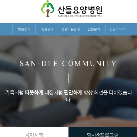
병원소개
진료안내
병원이용안내
입원문의
산들이야기
SAN-DLE COMMUNITY
가족처럼
따뜻하게
내집처럼
편안하게
항상 최선을 다하겠습니
다.
공지사항
행사&프로그램