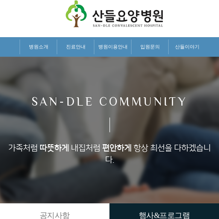
병원소개
진료안내
병원이용안내
입원문의
산들이야기
SAN-DLE COMMUNITY
가족처럼
따뜻하게
내집처럼
편안하게
항상 최선을 다하겠습니
다.
공지사항
행사&프로그램