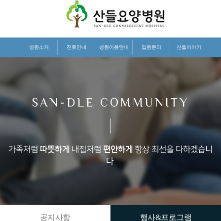
병원소개
진료안내
병원이용안내
입원문의
산들이야기
SAN-DLE COMMUNITY
가족처럼
따뜻하게
내집처럼
편안하게
항상 최선을 다하겠습니
다.
공지사항
행사&프로그램