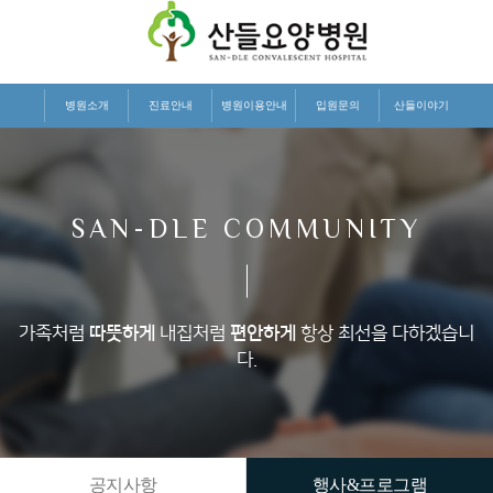
병원소개
진료안내
병원이용안내
입원문의
산들이야기
SAN-DLE COMMUNITY
가족처럼
따뜻하게
내집처럼
편안하게
항상 최선을 다하겠습니
다.
공지사항
행사&프로그램