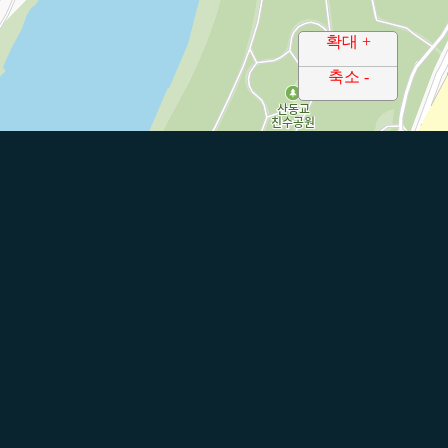
확대 +
축소 -