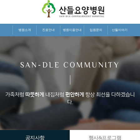
병원소개
진료안내
병원이용안내
입원문의
산들이야기
SAN-DLE COMMUNITY
가족처럼
따뜻하게
내집처럼
편안하게
항상 최선을 다하겠습니
다.
공지사항
행사&프로그램