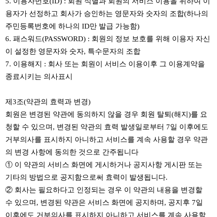
5.
이용자번호
(ID) :
회원 식별과 회원의 서비스 이용을 위하여 이
용자가 선정하고 회사가 승인하는 영문자와 숫자의 조합
(
하나의
주민등록번호에 하나의
ID
만 발급 가능함
)
6.
패스워드
(PASSWORD) :
회원의 정보 보호를 위해 이용자 자신
이 설정한 영문자와 숫자
,
특수문자의 조합
7.
이용해지
:
회사 또는 회원이 서비스 이용이후 그 이용계약을
종료시키는 의사표시
제
3
조
(
약관의 효력과 변경
)
회원은 변경된 약관에 동의하지 않을 경우 회원 탈퇴
(
해지
)
를 요
청할 수 있으며
,
변경된 약관의 효력 발생일로부터
7
일 이후에도
거부의사를 표시하지 아니하고 서비스를 계속 사용할 경우 약관
의 변경 사항에 동의한 것으로 간주됩니다
① 이 약관의 서비스 화면에 게시하거나 공지사항 게시판 또는
기타의 방법으로 공지함으로써 효력이 발생됩니다
.
②
회사는 필요하다고 인정되는 경우 이 약관의 내용을 변경할
수 있으며
,
변경된 약관은 서비스 화면에 공지하며
,
공지후
7
일
이후에도 거부의사를 표시하지 아니하고 서비스를 계속 사용할