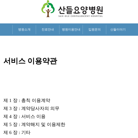
병원소개
진료안내
병원이용안내
입원문의
산들이야기
서비스 이용약관
제
1
장
:
총칙 이용계약
제
3
장
:
계약당사자의 의무
제
4
장
:
서비스 이용
제
5
장
:
계약해지 및 이용제한
제
6
장
:
기타