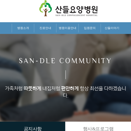
병원소개
진료안내
병원이용안내
입원문의
산들이야기
SAN-DLE COMMUNITY
가족처럼
따뜻하게
내집처럼
편안하게
항상 최선을 다하겠습니
다.
공지사항
행사&프로그램