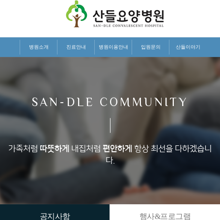
병원소개
진료안내
병원이용안내
입원문의
산들이야기
SAN-DLE COMMUNITY
가족처럼
따뜻하게
내집처럼
편안하게
항상 최선을 다하겠습니
다.
공지사항
행사&프로그램