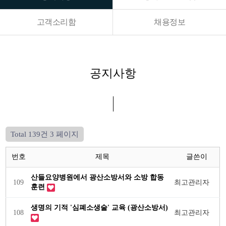
고객소리함
채용정보
공지사항
Total 139건
3 페이지
번호
제목
글쓴이
산들요양병원에서 광산소방서와 소방 합동
109
최고관리자
훈련
생명의 기적 '심폐소생술' 교육 (광산소방서)
108
최고관리자