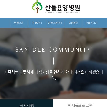
병원소개
진료안내
병원이용안내
입원문의
산들이야기
SAN-DLE COMMUNITY
가족처럼
따뜻하게
내집처럼
편안하게
항상 최선을 다하겠습니
다.
공지사항
행사&프로그램