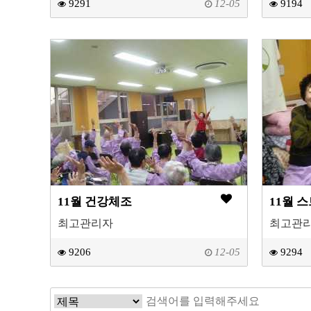
9291
12-05
9194
11월 건강체조
11월 
최고관리자
최고관
9206
12-05
9294