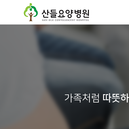
가족처럼
따뜻