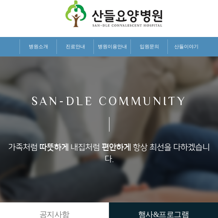
병원소개
진료안내
병원이용안내
입원문의
산들이야기
SAN-DLE COMMUNITY
가족처럼
따뜻하게
내집처럼
편안하게
항상 최선을 다하겠습니
다.
공지사항
행사&프로그램