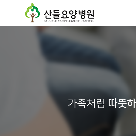
가족처럼
따뜻